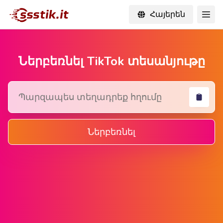
Հայերեն
Ներբեռնել TikTok տեսանյութը
Ներբեռնել