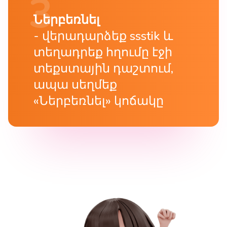
Ներբեռնել
վերադարձեք ssstik և
տեղադրեք հղումը էջի
տեքստային դաշտում,
ապա սեղմեք
«Ներբեռնել» կոճակը