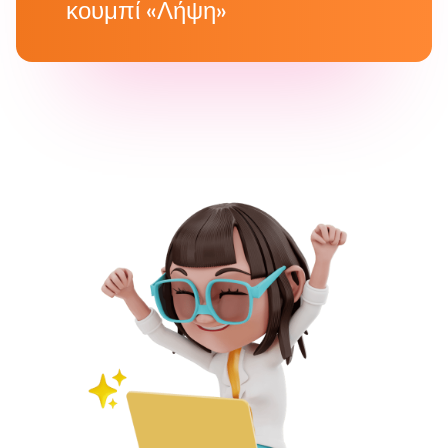
κουμπί «Λήψη»