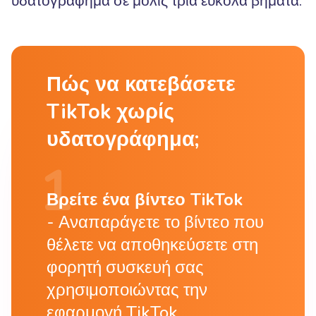
υδατογράφημα σε μόλις τρία εύκολα βήματα.
Πώς να κατεβάσετε
TikTok χωρίς
υδατογράφημα;
Βρείτε ένα βίντεο TikTok
Αναπαράγετε το βίντεο που
θέλετε να αποθηκεύσετε στη
φορητή συσκευή σας
χρησιμοποιώντας την
εφαρμογή TikTok