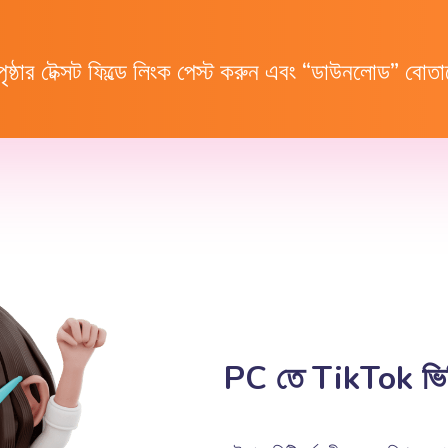
ৃষ্ঠার টেক্সট ফিল্ডে লিংক পেস্ট করুন এবং “ডাউনলোড” বোতা
PC তে TikTok ভিড