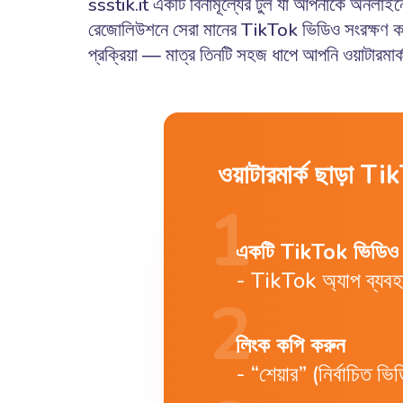
ssstik.it একটি বিনামূল্যের টুল যা আপনাকে অনলা
রেজোলিউশনে সেরা মানের TikTok ভিডিও সংরক্ষণ ক
প্রক্রিয়া — মাত্র তিনটি সহজ ধাপে আপনি ওয়াটার
ওয়াটারমার্ক ছাড়া
একটি TikTok ভিডিও খ
TikTok অ্যাপ ব্যবহ
লিংক কপি করুন
“শেয়ার” (নির্বাচিত 