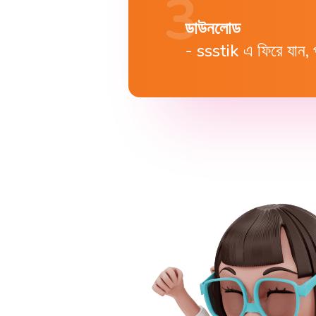
ডাউনলোড
ssstik এ ফিরে যান, প