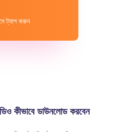
মে ট্যাপ করুন
িও কীভাবে ডাউনলোড করবেন