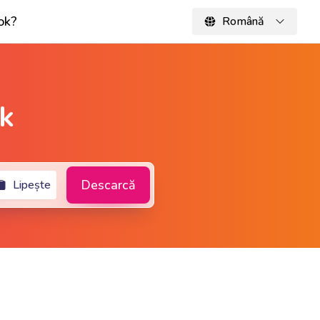
ok?
Română
ok
Descarcă
Lipește