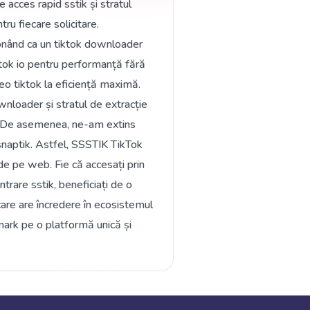
cces rapid sstik și stratul
u fiecare solicitare.
ționând ca un tiktok downloader
ok io pentru performanță fără
o tiktok la eficiență maximă.
wnloader și stratul de extracție
3. De asemenea, ne-am extins
 snaptik. Astfel, SSSTIK TikTok
 pe web. Fie că accesați prin
rare sstik, beneficiați de o
care are încredere în ecosistemul
rk pe o platformă unică și