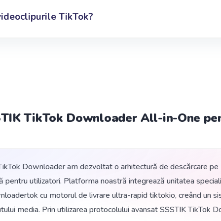
videoclipurile TikTok?
STIK TikTok Downloader All-in-One pen
kTok Downloader am dezvoltat o arhitectură de descărcare pe ma
ță pentru utilizatori. Platforma noastră integrează unitatea speci
adertok cu motorul de livrare ultra-rapid tiktokio, creând un si
utului media. Prin utilizarea protocolului avansat SSSTIK TikTo