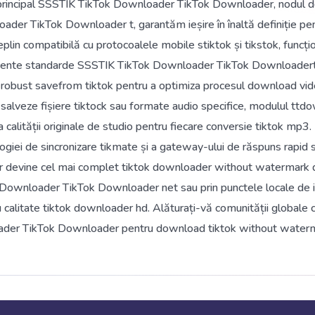
principal SSSTIK TikTok Downloader TikTok Downloader, nodul de a
er TikTok Downloader t, garantăm ieșire în înaltă definiție pentr
eplin compatibilă cu protocoalele mobile stiktok și tikstok, func
ecente standarde SSSTIK TikTok Downloader TikTok Downloadert
 robust savefrom tiktok pentru a optimiza procesul download vide
ă salveze fișiere tiktock sau formate audio specifice, modulul ttdo
calității originale de studio pentru fiecare conversie tiktok mp
logiei de sincronizare tikmate și a gateway-ului de răspuns rapid
evine cel mai complet tiktok downloader without watermark de
Downloader TikTok Downloader net sau prin punctele locale de int
u calitate tiktok downloader hd. Alăturați-vă comunității globale 
der TikTok Downloader pentru download tiktok without waterma