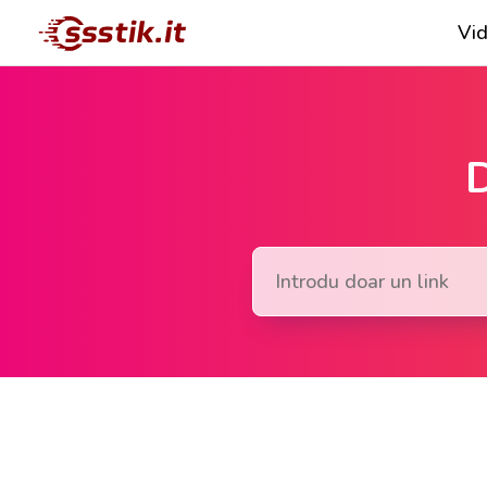
Vid
D