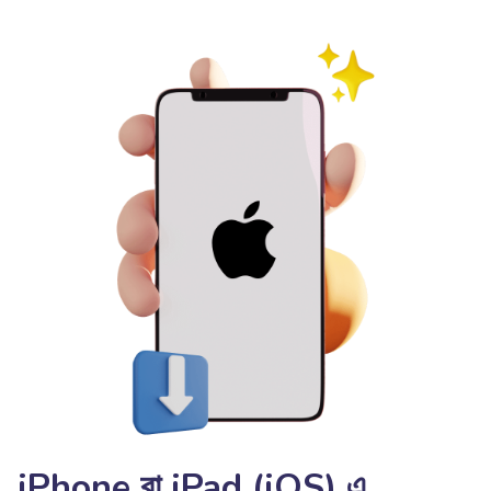
iPhone বা iPad (iOS) এ