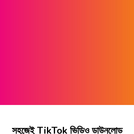
সহজেই TikTok ভিডিও ডাউনলোড