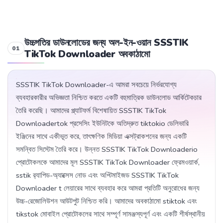
উচ্চগতির ডাউনলোডের জন্য অল-ইন-ওয়ান SSSTIK
TikTok Downloader অবকাঠামো
SSSTIK TikTok Downloader-এ আমরা সবচেয়ে নির্ভরযোগ্য
ব্যবহারকারীর অভিজ্ঞতা নিশ্চিত করতে একটি বহুমাত্রিক ডাউনলোড আর্কিটেকচার
তৈরি করেছি। আমাদের প্ল্যাটফর্ম বিশেষায়িত SSSTIK TikTok
Downloadertok প্রসেসিং ইউনিটকে অতিদ্রুত tiktokio ডেলিভারি
ইঞ্জিনের সাথে একীভূত করে, তাৎক্ষণিক মিডিয়া এক্সট্রাকশনের জন্য একটি
সমন্বিত সিস্টেম তৈরি করে। উন্নত SSSTIK TikTok Downloaderio
প্রোটোকলকে আমাদের মূল SSSTIK TikTok Downloader ফ্রেমওয়ার্ক,
sstik র‍্যাপিড-অ্যাক্সেস নোড এবং অপ্টিমাইজড SSSTIK TikTok
Downloader t লেয়ারের সাথে ব্যবহার করে আমরা প্রতিটি অনুরোধের জন্য
উচ্চ-রেজোলিউশন আউটপুট নিশ্চিত করি। আমাদের অবকাঠামো stiktok এবং
tikstok মোবাইল প্রোটোকলের সাথে সম্পূর্ণ সামঞ্জস্যপূর্ণ এবং একটি শীর্ষস্থানীয়