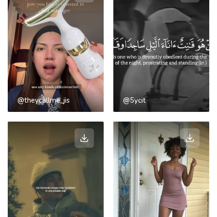
@theycallme_jis
@5ycit