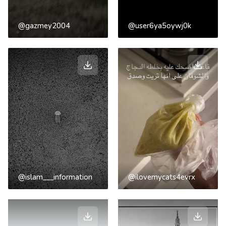
@gazmey2004
@user6ya5oywj0k
@islam___information
@ilovemycats4evrx