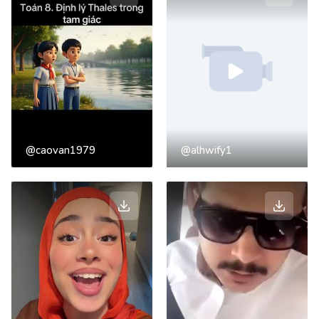
@caovan1979
@alhwify1