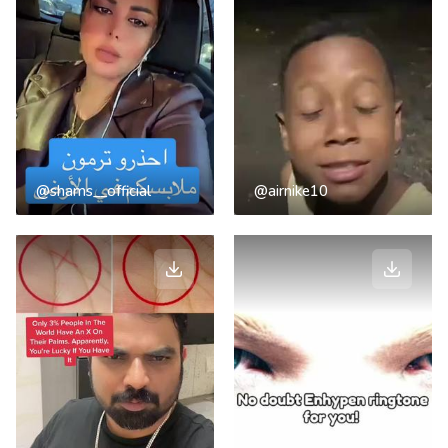
@shams__official
@airnike10