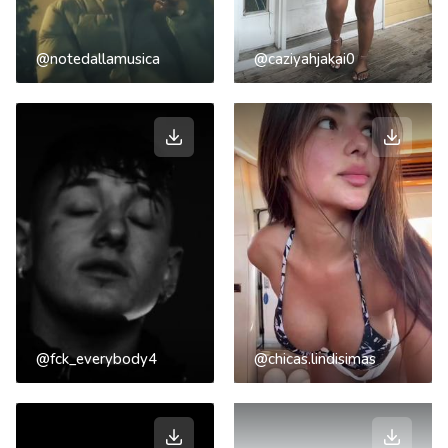
@notedallamusica
@caziyahjakai0
@fck_everybody4
@chicas.lindisimas