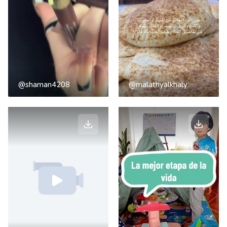
@shaman4208
@malathyalkhaly