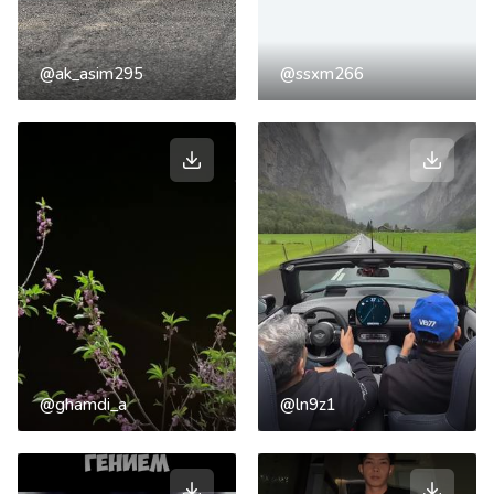
@ak_asim295
@ssxm266
@ghamdi_a
@ln9z1