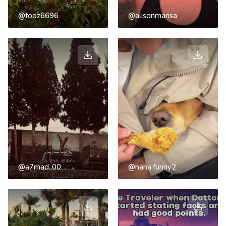
@fooz6696
@alisonmarisa
@a7mad..00
@hana.funny2