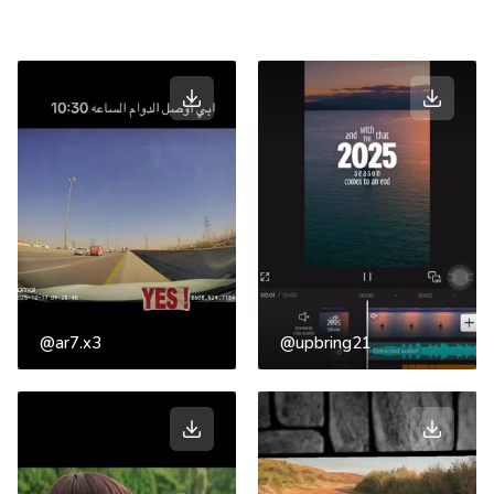
@ar7.x3
@upbring21