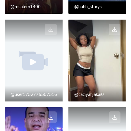
@msalem1400
@huhh_starys
@user1752775507516
@caziyahjakai0