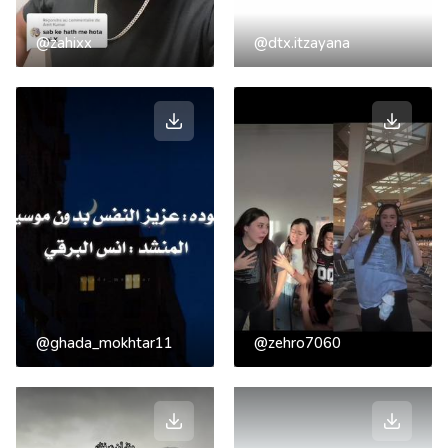
@zahixx
@dtx.itzayana
@ghada_mokhtar11
@zehro7060