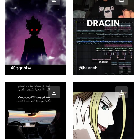
@gqnhbv
@kearisk