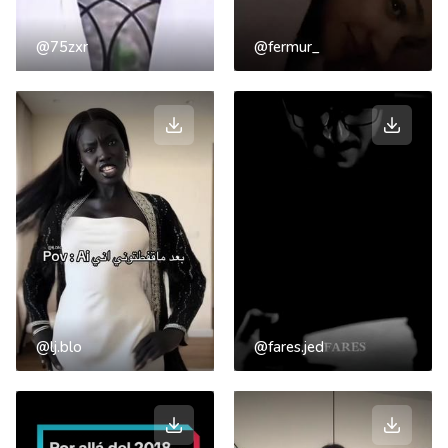
@75zxr
@fermur_
@lj.blo
@fares.jed