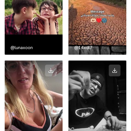
@lunaxoon
@14xdl7