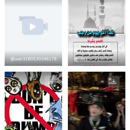
@user3180530346178
@jolli.1