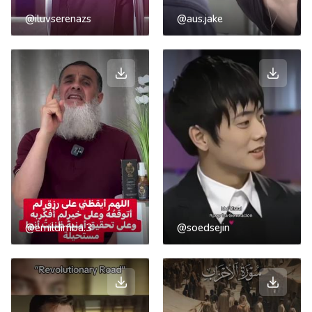
@iluvserenazs
@aus.jake
@emildimba.3
@soedsejin