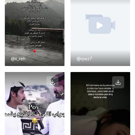
@ii_reh
@rpez7