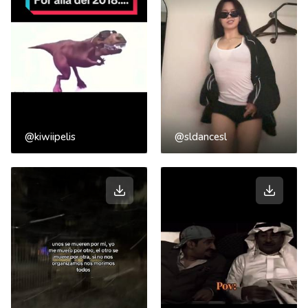
@kiwiipelis
@sldancesl