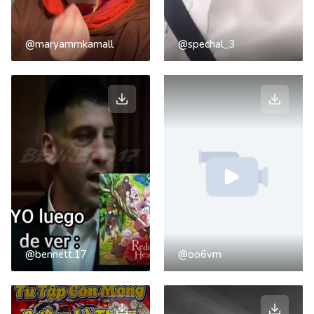
@maryammkamall
@spechal_3
@bennett.17
@oo6vm