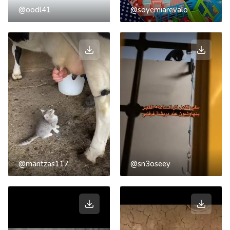
@oodl41
@soyemiarevalo
@maritzas117
@sn3oseey