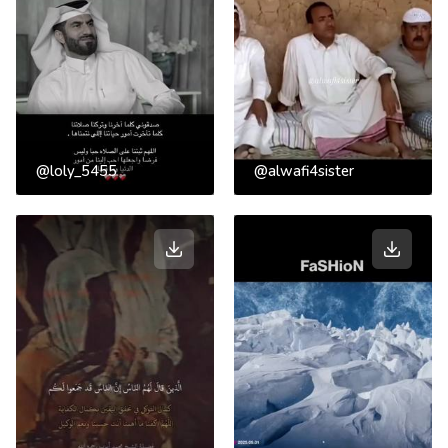
@loly_5455
@alwafi4sister