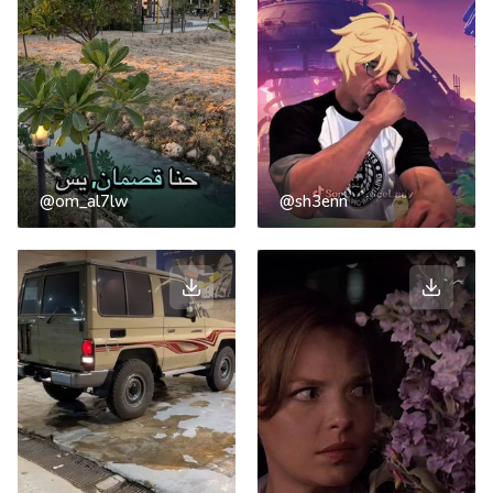
@om_al7lw
@sh3enn