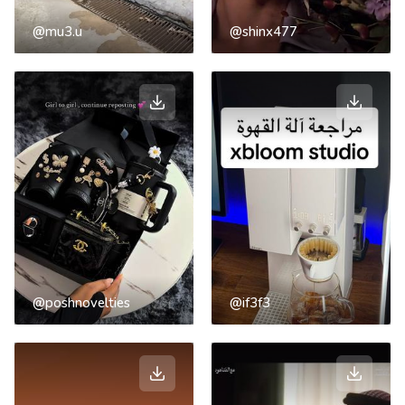
@mu3.u
@shinx477
@poshnovelties
@if3f3