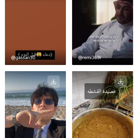
@gassan30
@remi369r