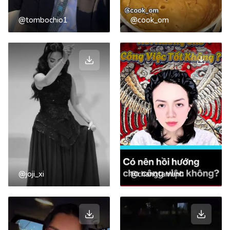
@tombochio1
@cook_om
@joji_xi
@changtamlinh