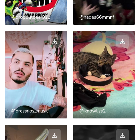
@dropoutbear911
@hades66mmnf
@dressrios_music
@iknowliss2