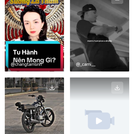
@changtamlinh
@_cami__