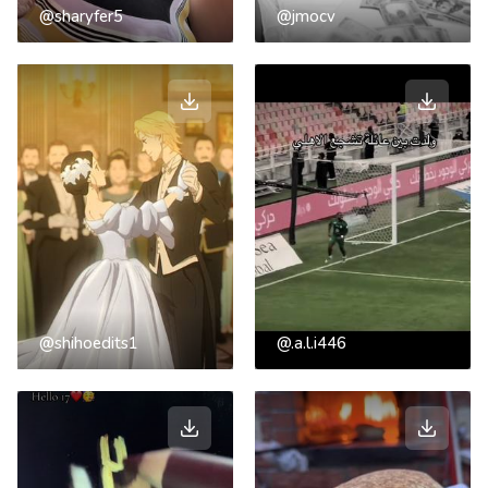
@sharyfer5
@jmocv
@shihoedits1
@.a.l.i446