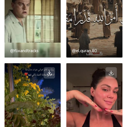
@flixandtracks
@el.quran.80