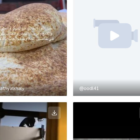
athyalkhaly
@oodl41