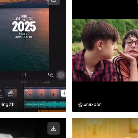
ring21
@lunaxoon