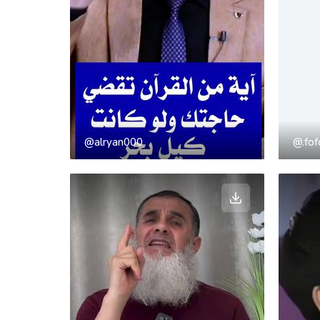
@alryan000
@.fo