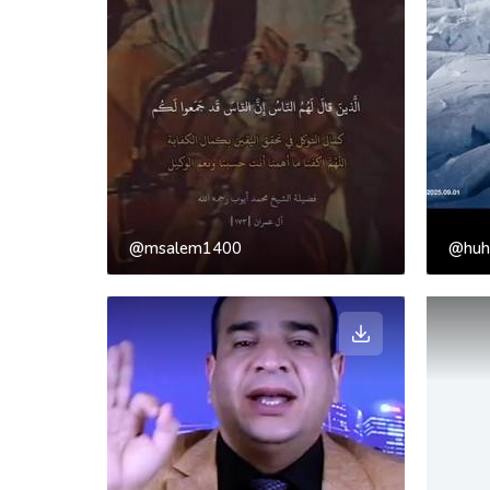
@msalem1400
@huh