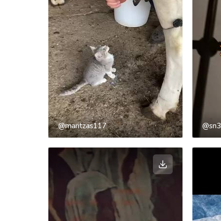
@maritzas117
@sn3