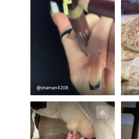
@shaman4208
@mal