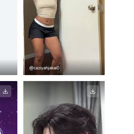
@caziyahjakai0