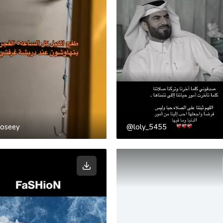
oseey
@loly_5455