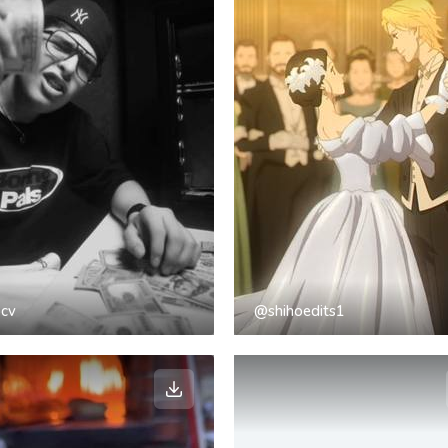
cv
@shihoedits1