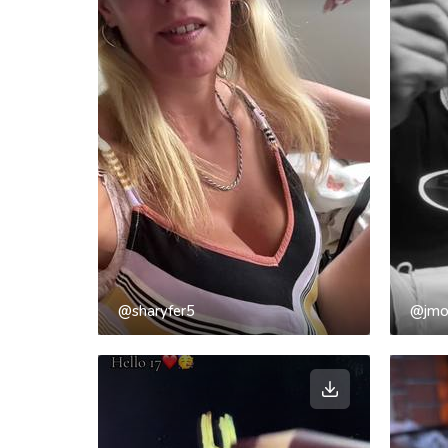
@sharyfer5
@jmo