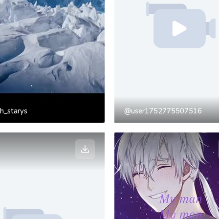
h_starys
@user1752775507516