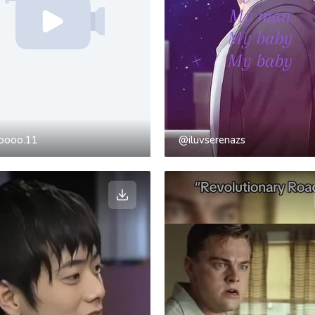
foooo.11
@iluvserenazs