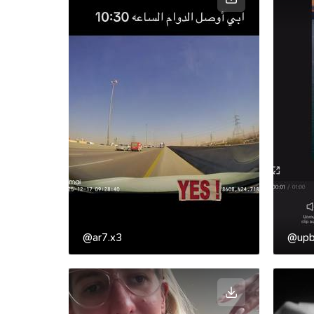
@ar7.x3
@upb