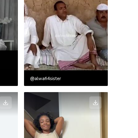
@alwafi4sister