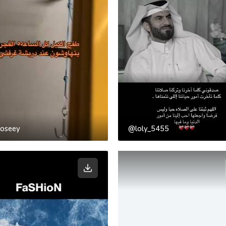
oseey
@loly_5455