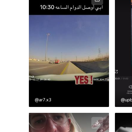
@ar7.x3
@upb