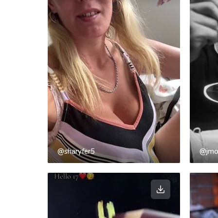
@sharyfer5
@jmo