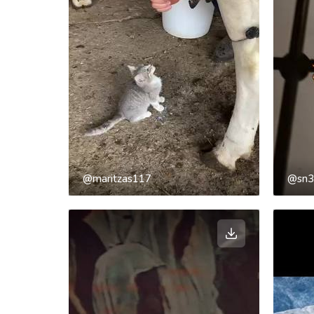
@maritzas117
@sn3