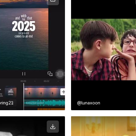
ring21
@lunaxoon