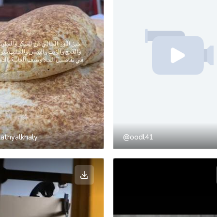
athyalkhaly
@oodl41