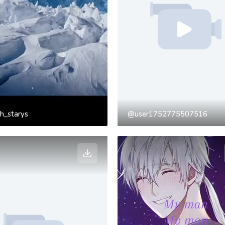
h_starys
@user1752775507516