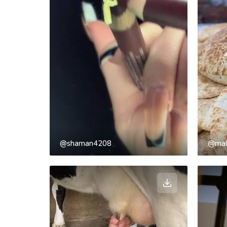
@shaman4208
@mal