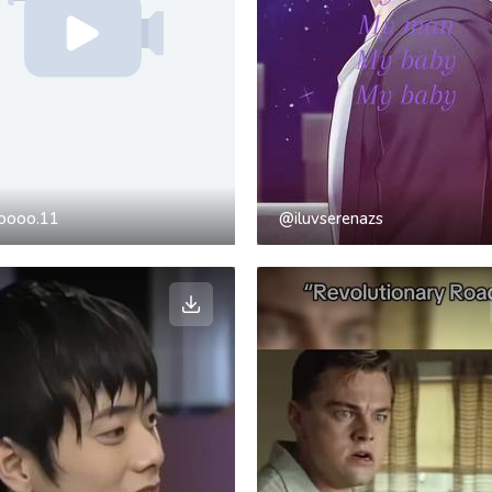
foooo.11
@iluvserenazs