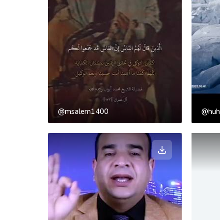
@msalem1400
@huh