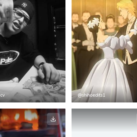
cv
@shihoedits1