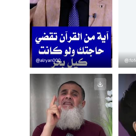
@alryan000
@.fo