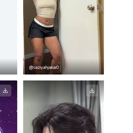
@caziyahjakai0