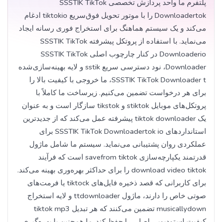
پلتفرم ما واحد پردازش تخصصی SSSTIK TikTok
Downloadertok را با موتور تحویل فوق‌سریع tiktokio ادغام
می‌کند و یک سیستم هماهنگ برای استخراج فوری رسانه ایجاد
می‌نماید. با استفاده از پروتکل پیشرفته SSSTIK TikTok
Downloaderio در کنار چارچوب اصلی SSSTIK TikTok
Downloader، نود دسترسی سریع sstik و لایه بهینه‌سازی‌شده
SSSTIK TikTok Downloader t، ما خروجی با کیفیت بالا را
برای هر درخواست تضمین می‌کنیم. زیرساخت ما کاملاً با
پروتکل‌های موبایل stiktok و tikstok سازگار است و به عنوان
یک tiktok downloader پیشرفته عمل می‌کند که از جدیدترین
استانداردهای SSSTIK TikTok Downloadertok io برای
عملکردی روان پشتیبانی می‌نماید. سیستم ما شامل ماژول
قدرتمند یکپارچه‌سازی savefrom tiktok است که فرآیند
download video tiktok را برای حداکثر بهره‌وری بهینه می‌کند.
برای کاربرانی که قصد ذخیره فایل‌های tiktock یا فرمت‌های
صوتی خاص را دارند، ماژول ttdownloader و لایه استخراج
musicallydown تضمین می‌کنند که هر تبدیل tiktok mp3
کیفیت استودیویی اصلی را حفظ کند. ما همچنین با بهره‌گیری