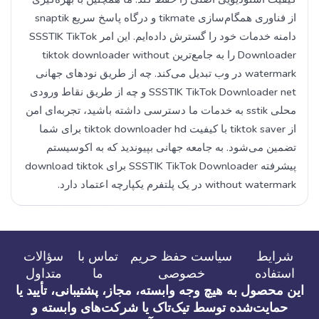
از فناوری همگام‌سازی tikmate و درگاه پاسخ سریع snaptik
دامنه خدمات خود را گسترش داده‌ایم. این امر SSSTIK TikTok
Downloader را به جامع‌ترین tiktok downloader without
watermark در وب تبدیل می‌کند. چه از طریق نودهای جهانی
SSSTIK TikTok Downloader net و چه از طریق نقاط ورودی
محلی sstik به خدمات ما دسترسی داشته باشید، تجربه‌ای امن
از tiktok saver با کیفیت tiktok downloader hd برای شما
تضمین می‌شود. به جامعه جهانی بپیوندید که به اکوسیستم
پیشرفته SSSTIK TikTok Downloader برای download tiktok
without watermark در یک پلتفرم یکپارچه اعتماد دارد.
شرایط
سیاست حفظ حریم
تماس با
سؤالات
استفاده
خصوصی
ما
متداول
این محصول به هیچ وجه وابسته، مجاز، پشتیبانی، تأیید یا
حمایت‌شده توسط تیک‌تاک یا شرکت‌های وابسته و