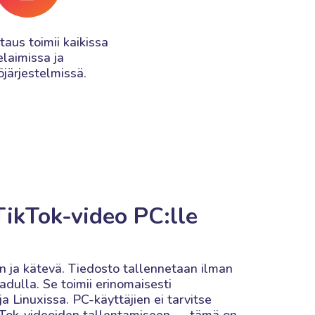
taus toimii kaikissa
elaimissa ja
öjärjestelmissä.
TikTok-video PC:lle
 ja kätevä. Tiedosto tallennetaan ilman
dulla. Se toimii erinomaisesti
 Linuxissa. PC-käyttäjien ei tarvitse