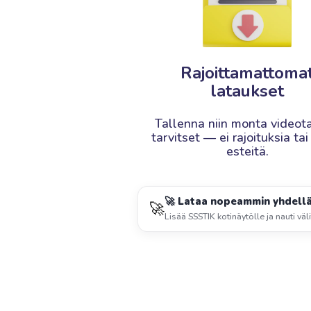
Rajoittamattoma
lataukset
Tallenna niin monta videota
tarvitset — ei rajoituksia ta
esteitä.
🚀 Lataa nopeammin yhdell
🚀
Lisää SSSTIK kotinäytölle ja nauti väl