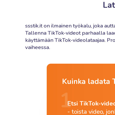
Lat
ssstik.it on ilmainen työkalu, joka a
Tallenna TikTok-videot parhaalla la
käyttämään TikTok-videolataajaa. Pro
vaiheessa.
Kuinka ladata 
Etsi TikTok-vide
toista video, jo