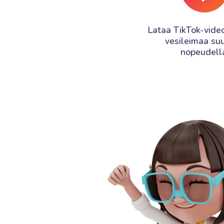
Lataa TikTok-video
vesileimaa suu
nopeudell