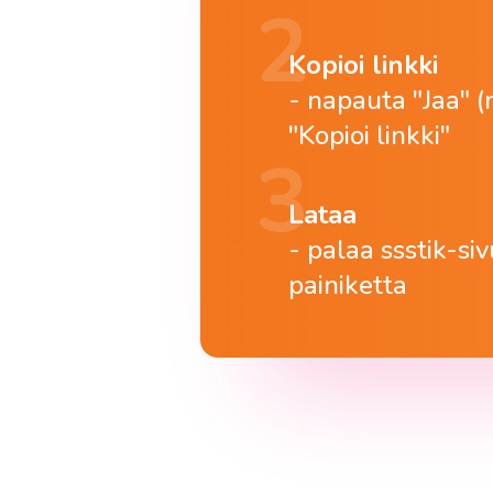
Kopioi linkki
napauta "Jaa" (
"Kopioi linkki"
Lataa
palaa ssstik-siv
painiketta