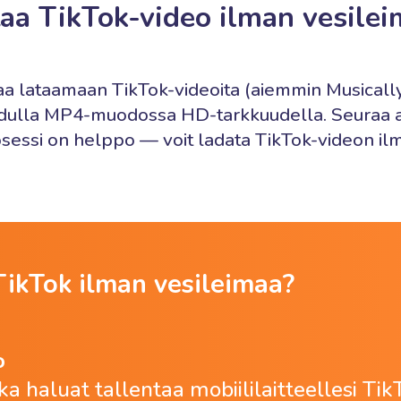
aa TikTok-video ilman vesile
uttaa lataamaan TikTok-videoita (aiemmin Musicall
adulla MP4-muodossa HD-tarkkuudella. Seuraa al
sessi on helppo — voit ladata TikTok-videon il
TikTok ilman vesileimaa?
o
nka haluat tallentaa mobiililaitteellesi Ti