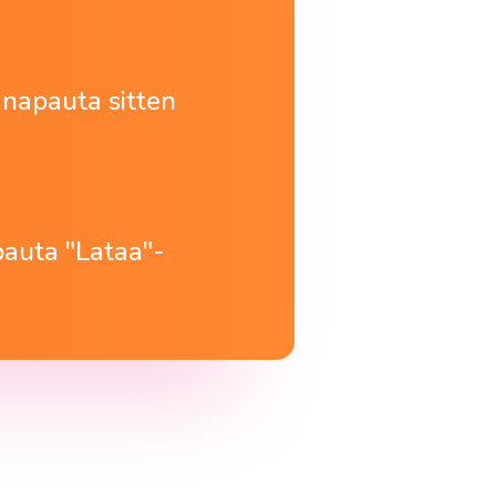
 napauta sitten
apauta "Lataa"-