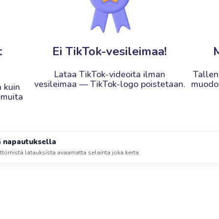
t
Ei TikTok-vesileimaa!
M
Lataa TikTok-videoita ilman
Talle
vesileimaa — TikTok-logo poistetaan.
muodos
 kuin
i muita
ä napautuksella
ittömistä latauksista avaamatta selainta joka kerta.