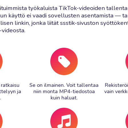
situimmista työkaluista TikTok-videoiden tallen
un käyttö ei vaadi sovellusten asentamista — tar
isen linkin, jonka liität ssstik-sivuston syöttöke
-videosta.
 ratkaisu
Se on ilmainen. Voit tallentaa
Rekisteröi
ttelyyn ja
niin monta MP4-tiedostoa
vain verkk
.
kuin haluat.