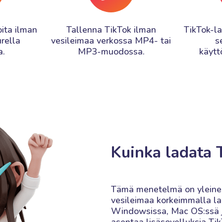
ita ilman
Tallenna TikTok ilman
TikTok-la
rella
vesileimaa verkossa MP4- tai
s
a.
MP3-muodossa.
käytt
Kuinka ladata 
Tämä menetelmä on yleinen
vesileimaa korkeimmalla laa
Windowsissa, Mac OS:ssä ja