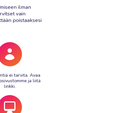
tamiseen ilman
vitset vain
nttään poistaaksesi
ntiä ei tarvita. Avaa
osivustomme ja liitä
linkki.