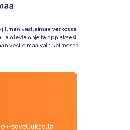
imaa
y) ilman vesileimaa verkossa.
la olevia ohjeita oppiaksesi
man vesileimaa vain kolmessa
kTok-sovelluksella