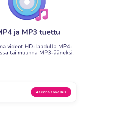
P4 ja MP3 tuettu
nna videot HD-laadulla MP4-
sa tai muunna MP3-ääneksi.
Asenna sovellus