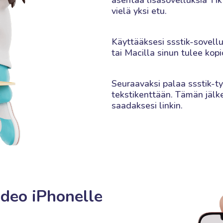
asentaa lisäsovelluksia T
vielä yksi etu.
Käyttääksesi ssstik-sovell
tai Macilla sinun tulee kopi
Seuraavaksi palaa ssstik-työ
tekstikenttään. Tämän jälk
saadaksesi linkin.
ideo iPhonelle