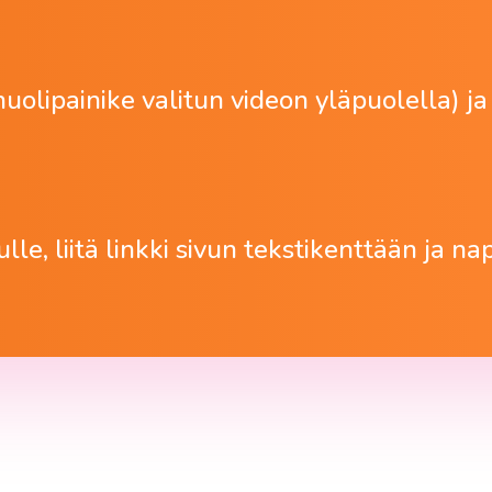
nuolipainike valitun videon yläpuolella) ja
ulle, liitä linkki sivun tekstikenttään ja n