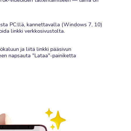
ikTok-videoiden tallentamiseen — tämä on
usta PC:llä, kannettavalla (Windows 7, 10)
oida linkki verkkosivustolta.
kaluun ja liitä linkki pääsivun
een napsauta "Lataa"-painiketta