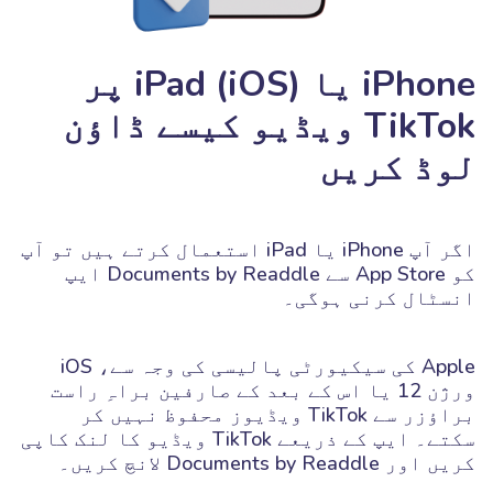
iPhone یا iPad (iOS) پر
TikTok ویڈیو کیسے ڈاؤن
لوڈ کریں
اگر آپ iPhone یا iPad استعمال کرتے ہیں تو آپ
کو App Store سے Documents by Readdle ایپ
انسٹال کرنی ہوگی۔
Apple کی سیکیورٹی پالیسی کی وجہ سے، iOS
ورژن 12 یا اس کے بعد کے صارفین براہِ راست
براؤزر سے TikTok ویڈیوز محفوظ نہیں کر
سکتے۔ ایپ کے ذریعے TikTok ویڈیو کا لنک کاپی
کریں اور Documents by Readdle لانچ کریں۔