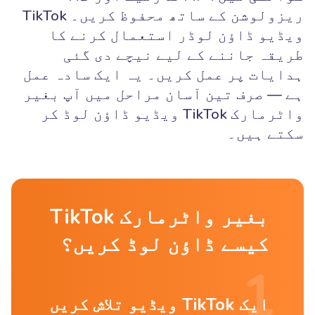
ریزولوشن کے ساتھ محفوظ کریں۔ TikTok
ویڈیو ڈاؤن لوڈر استعمال کرنے کا
طریقہ جاننے کے لیے نیچے دی گئی
ہدایات پر عمل کریں۔ یہ ایک سادہ عمل
ہے — صرف تین آسان مراحل میں آپ بغیر
واٹرمارک TikTok ویڈیو ڈاؤن لوڈ کر
سکتے ہیں۔
بغیر واٹرمارک TikTok
کیسے ڈاؤن لوڈ کریں؟
ایک TikTok ویڈیو تلاش کریں