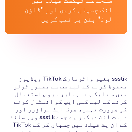
صفحے کے ٹیکسٹ فیلڈ میں
لنک چسپاں کریں اور "ڈاؤن
لوڈ" بٹن پر ٹیپ کریں
ssstik بغیر واٹرمارک TikTok ویڈیوز
محفوظ کرنے کے لیے سب سے مقبول ٹولز
میں سے ایک ہے۔ ہماری سروس استعمال
کرنے کے لیے کسی ایپ کو انسٹال کرنے
کی ضرورت نہیں، صرف ایک براؤزر اور
درست لنک درکار ہے جسے ssstik ویب سائٹ
کے ان پٹ فیلڈ میں چسپاں کر کے TikTok