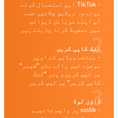
TikTok ایپ استعمال کرتے
ہوئے وہ ویڈیو چلائیں جسے
آپ اپنے موبائل ڈیوائس
میں محفوظ کرنا چاہتے ہیں
لنک کاپی کریں
منتخب ویڈیو کے اوپر
موجود تیر والے بٹن "شیئر"
پر ٹیپ کریں، پھر "لنک
کاپی کریں" پر ٹیپ کریں
ڈاؤن لوڈ
ssstik پر واپس جائیں،