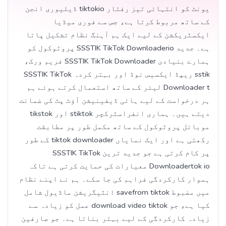
یونٹ کو انتہائی تیز رفتار tiktokio ڈیلیوری انجن
کے ساتھ مربوط کرتا ہے، جس سے فوری میڈیا
ایکسٹریکشن کے لیے ایک ہم آہنگ نظام تشکیل پاتا
ہے۔ جدید SSSTIK TikTok Downloaderio پروٹوکول کو
ہمارے بنیادی SSSTIK TikTok Downloader فریم ورک،
sstik ریپڈ ایکسیس نوڈ اور بہتر کردہ SSSTIK TikTok
Downloader t لیئر کے ساتھ استعمال کرتے ہوئے ہم
ہر درخواست کے لیے ہائی ڈیفینیشن آؤٹ پٹ کی ضمانت
دیتے ہیں۔ ہماری انفراسٹرکچر stiktok اور tikstok
موبائل پروٹوکول کے ساتھ مکمل طور پر مطابقت
رکھتی ہے اور ایک نمایاں tiktok downloader کے طور
پر کام کرتی ہے جو جدید ترین SSSTIK TikTok
Downloadertok io معیارات کی حمایت کرتی ہے تاکہ
ہموار کارکردگی فراہم کی جا سکے۔ ہم نے اپنے نظام
میں مضبوط savefrom tiktok انٹیگریشن ماڈیول شامل
کیا ہے، جو download video tiktok عمل کو زیادہ سے
زیادہ کارکردگی کے لیے بہتر بناتا ہے۔ جو صارفین