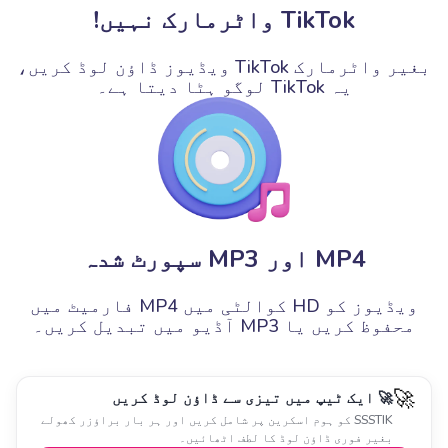
TikTok واٹرمارک نہیں!
بغیر واٹرمارک TikTok ویڈیوز ڈاؤن لوڈ کریں،
یہ TikTok لوگو ہٹا دیتا ہے۔
MP4 اور MP3 سپورٹ شدہ
ویڈیوز کو HD کوالٹی میں MP4 فارمیٹ میں
محفوظ کریں یا MP3 آڈیو میں تبدیل کریں۔
🚀
🚀 ایک ٹیپ میں تیزی سے ڈاؤن لوڈ کریں
SSSTIK کو ہوم اسکرین پر شامل کریں اور ہر بار براؤزر کھولے
بغیر فوری ڈاؤن لوڈ کا لطف اٹھائیں۔