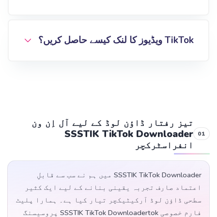
TikTok ویڈیوز کا لنک کیسے حاصل کریں؟
تیز رفتار ڈاؤن لوڈ کے لیے آل اِن ون
SSSTIK TikTok Downloader
انفراسٹرکچر
SSSTIK TikTok Downloader میں ہم نے سب سے قابلِ
اعتماد صارف تجربہ یقینی بنانے کے لیے ایک کثیر
سطحی ڈاؤن لوڈ آرکیٹیکچر تیار کیا ہے۔ ہمارا پلیٹ
فارم خصوصی SSSTIK TikTok Downloadertok پروسیسنگ