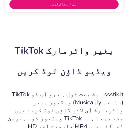
ایپ انسٹال کریں
بغیر واٹرمارک TikTok
ویڈیو ڈاؤن لوڈ کریں
ssstik.it ایک مفت ٹول ہے جو آپ کو TikTok
(سابقہ Musical.ly) ویڈیوز بغیر
واٹرمارک آن لائن ڈاؤن لوڈ کرنے میں
مدد دیتا ہے۔ TikTok ویڈیوز کو بہترین
کوالٹی میں MP4 فارمیٹ اور HD