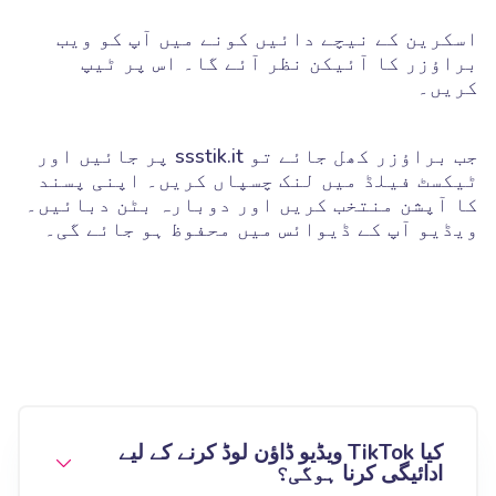
اسکرین کے نیچے دائیں کونے میں آپ کو ویب
براؤزر کا آئیکن نظر آئے گا۔ اس پر ٹیپ
کریں۔
جب براؤزر کھل جائے تو ssstik.it پر جائیں اور
ٹیکسٹ فیلڈ میں لنک چسپاں کریں۔ اپنی پسند
کا آپشن منتخب کریں اور دوبارہ بٹن دبائیں۔
ویڈیو آپ کے ڈیوائس میں محفوظ ہو جائے گی۔
کیا TikTok ویڈیو ڈاؤن لوڈ کرنے کے لیے
ادائیگی کرنا ہوگی؟