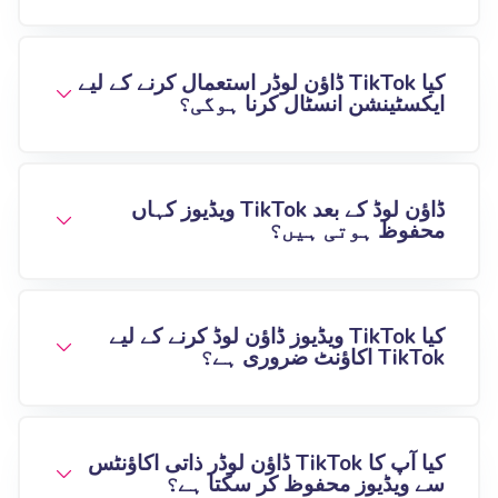
کیا TikTok ڈاؤن لوڈر استعمال کرنے کے لیے
ایکسٹینشن انسٹال کرنا ہوگی؟
ڈاؤن لوڈ کے بعد TikTok ویڈیوز کہاں
محفوظ ہوتی ہیں؟
کیا TikTok ویڈیوز ڈاؤن لوڈ کرنے کے لیے
TikTok اکاؤنٹ ضروری ہے؟
کیا آپ کا TikTok ڈاؤن لوڈر ذاتی اکاؤنٹس
سے ویڈیوز محفوظ کر سکتا ہے؟