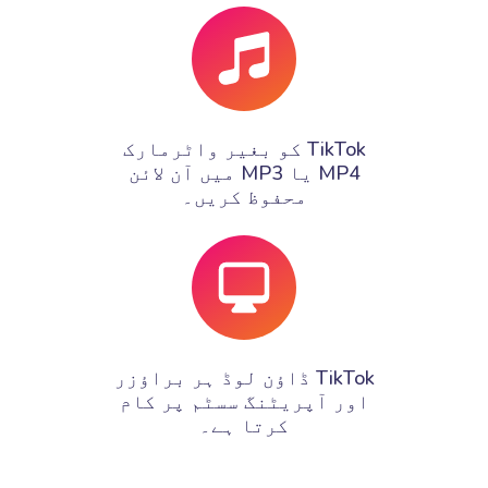
TikTok کو بغیر واٹرمارک
MP4 یا MP3 میں آن لائن
محفوظ کریں۔
TikTok ڈاؤن لوڈ ہر براؤزر
اور آپریٹنگ سسٹم پر کام
کرتا ہے۔