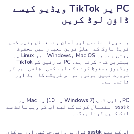
PC پر TikTok ویڈیو کیسے
ڈاؤن لوڈ کریں
یہ طریقہ عالمی اور آسان ہے۔ فائل بغیر کسی
ٹریڈ مارک کے اعلیٰ ترین معیار میں محفوظ
ہوتی ہے۔ یہ Windows، Mac OS اور Linux پر
بہترین کام کرتا ہے۔ PC صارفین کو TikTok
ویڈیوز محفوظ کرنے کے لیے کسی اضافی ایپ کی
ضرورت نہیں ہوتی، جو اس طریقے کا ایک اور
فائدہ ہے۔
PC، لیپ ٹاپ (Windows 7 یا 10) یا Mac پر
ssstik استعمال کرنے کے لیے آپ کو ویب سائٹ سے
لنک کاپی کرنا ہوگا۔
اس کے بعد ssstik ٹول پر واپس جائیں اور مرکزی