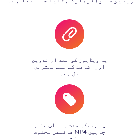
ویڈیو سے واٹرمارک ہٹایا جا سکتا ہے۔
یہ ویڈیوز کی بعد از تدوین
اور اشاعت کے لیے بہترین
حل ہے۔
یہ بالکل مفت ہے۔ آپ جتنی
چاہیں MP4 فائلیں محفوظ
کر سکتے ہیں۔