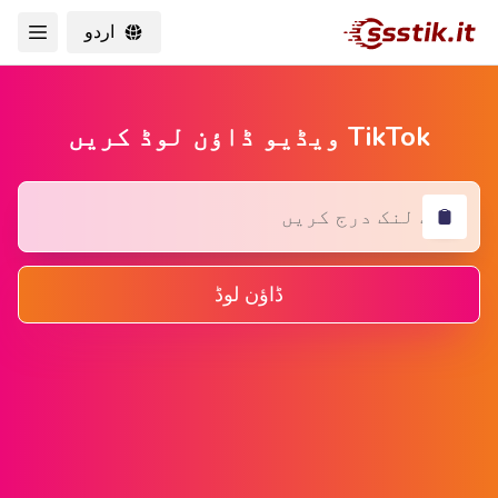
اردو
TikTok ویڈیو ڈاؤن لوڈ کریں
ڈاؤن لوڈ