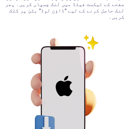
صفحے کے ٹیکسٹ فیلڈ میں لنک چسپاں کریں۔ پھر
لنک حاصل کرنے کے لیے "ڈاؤن لوڈ" بٹن پر کلک
کریں۔