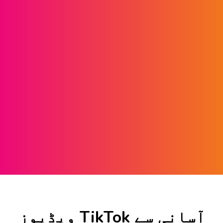
آسانی سے TikTok ویڈیوز