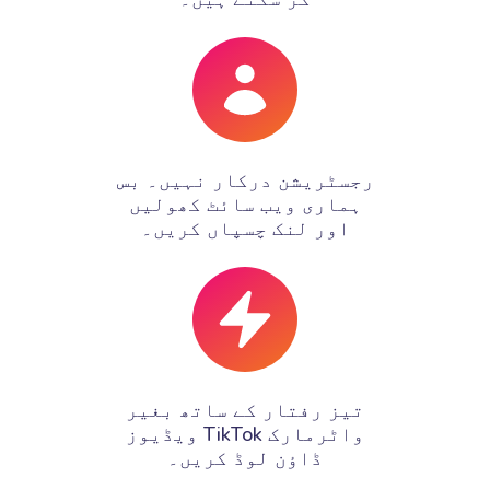
رجسٹریشن درکار نہیں۔ بس
ہماری ویب سائٹ کھولیں
اور لنک چسپاں کریں۔
تیز رفتار کے ساتھ بغیر
واٹرمارک TikTok ویڈیوز
ڈاؤن لوڈ کریں۔