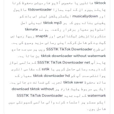
tiktock فائلیں یا مخصوص آڈیو فارمیٹس محفوظ کرنا
چاہتے ہیں، ان کے لیے ہمارا ttdownloader ماڈیول
اور musicallydown ایکسٹریکشن لیئر اس بات کو
یقینی بناتے ہیں کہ ہر tiktok mp3 تبدیلی اصل
اسٹوڈیو معیار برقرار رکھے۔ ہم نے tikmate
سنکرونائزیشن ٹیکنالوجی اور snaptik ریپڈ رسپانس
گیٹ وے کو شامل کرکے اپنی رسائی مزید وسیع کی ہے۔
اس طرح SSSTIK TikTok Downloader ویب پر سب سے جامع
tiktok downloader without watermark بن جاتا ہے۔
چاہے آپ SSSTIK TikTok Downloader net کے عالمی نوڈز
کے ذریعے رسائی حاصل کریں یا sstik کے مقامی انٹری
پوائنٹس سے، آپ کو tiktok downloader hd معیار کے
ساتھ محفوظ tiktok saver تجربہ کی ضمانت دی جاتی ہے۔
ایک ہی مربوط پلیٹ فارم پر download tiktok without
watermark کے لیے جدید SSSTIK TikTok Downloader
ایکو سسٹم پر اعتماد کرنے والی عالمی کمیونٹی میں
شامل ہوں۔