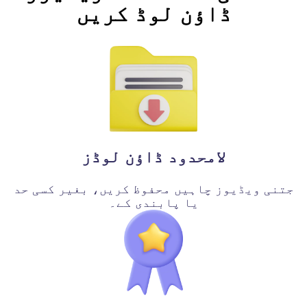
ڈاؤن لوڈ کریں
لامحدود ڈاؤن لوڈز
جتنی ویڈیوز چاہیں محفوظ کریں، بغیر کسی حد
یا پابندی کے۔