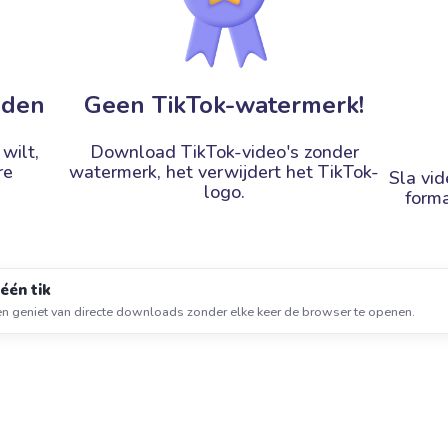
aden
Geen TikTok-watermerk!
 wilt,
Download TikTok-video's zonder
re
watermerk, het verwijdert het TikTok-
Sla vid
logo.
form
één tik
en geniet van directe downloads zonder elke keer de browser te openen.