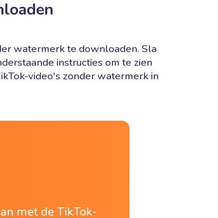
nloaden
zonder watermerk te downloaden. Sla
derstaande instructies om te zien
TikTok-video's zonder watermerk in
laan met de TikTok-