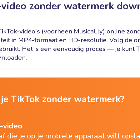
-video zonder watermerk dow
elpt TikTok-video's (voorheen Musical.ly) online 
teit in MP4-formaat en HD-resolutie. Volg de on
bruikt. Het is een eenvoudig proces — je kunt 
wnloaden.
je TikTok zonder watermerk?
-video
af die je op je mobiele apparaat wilt ops